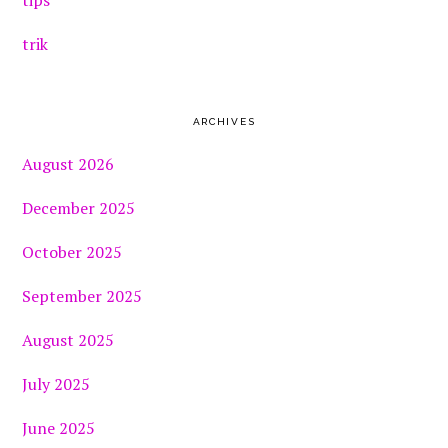
tips
trik
ARCHIVES
August 2026
December 2025
October 2025
September 2025
August 2025
July 2025
June 2025