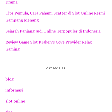
Drama
Tips Pemula, Cara Pahami Scatter di Slot Online Resmi
Gampang Menang
Sejarah Panjang Judi Online Terpopuler di Indonesia
Review Game Slot Kraken’s Cove Provider Relax
Gaming
CATEGORIES
blog
informasi
slot online