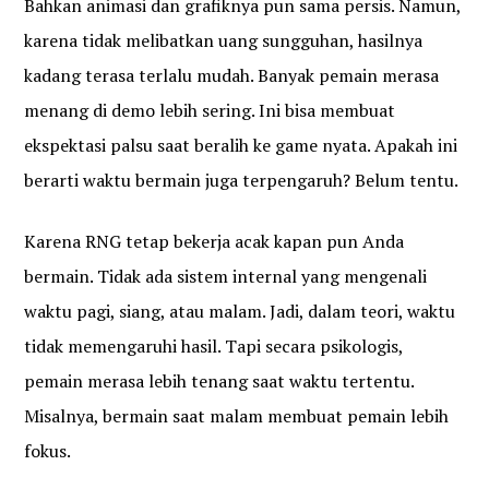
Bahkan animasi dan grafiknya pun sama persis. Namun,
karena tidak melibatkan uang sungguhan, hasilnya
kadang terasa terlalu mudah. Banyak pemain merasa
menang di demo lebih sering. Ini bisa membuat
ekspektasi palsu saat beralih ke game nyata. Apakah ini
berarti waktu bermain juga terpengaruh? Belum tentu.
Karena RNG tetap bekerja acak kapan pun Anda
bermain. Tidak ada sistem internal yang mengenali
waktu pagi, siang, atau malam. Jadi, dalam teori, waktu
tidak memengaruhi hasil. Tapi secara psikologis,
pemain merasa lebih tenang saat waktu tertentu.
Misalnya, bermain saat malam membuat pemain lebih
fokus.