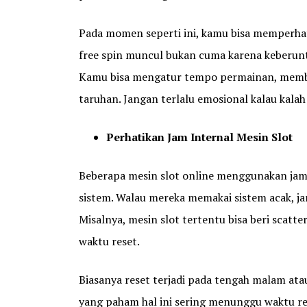
Pada momen seperti ini, kamu bisa memperhati
free spin muncul bukan cuma karena keberuntu
Kamu bisa mengatur tempo permainan, memba
taruhan. Jangan terlalu emosional kalau kala
Perhatikan Jam Internal Mesin Slot
Beberapa mesin slot online menggunakan jam
sistem. Walau mereka memakai sistem acak, j
Misalnya, mesin slot tertentu bisa beri scatt
waktu reset.
Biasanya reset terjadi pada tengah malam ata
yang paham hal ini sering menunggu waktu res