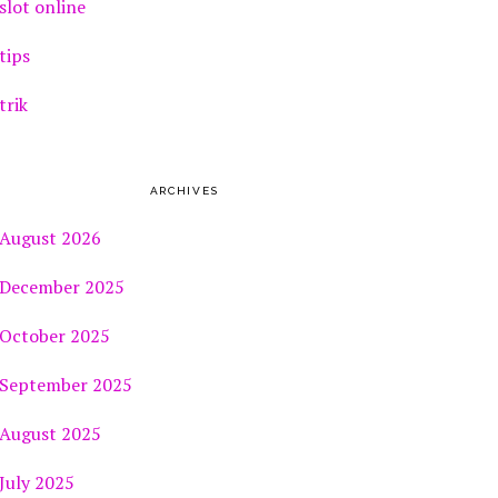
slot online
tips
trik
ARCHIVES
August 2026
December 2025
October 2025
September 2025
August 2025
July 2025