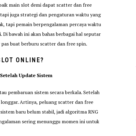
aik main slot demi dapat scatter dan free
 tapi juga strategi dan pengaturan waktu yang
ak, tapi pemain berpengalaman percaya waktu
i. Di bawah ini akan bahas berbagai hal seputar
as buat berburu scatter dan free spin.
SLOT ONLINE?
Setelah Update Sistem
tau pembaruan sistem secara berkala. Setelah
ih longgar. Artinya, peluang scatter dan free
a sistem baru belum stabil, jadi algoritma RNG
pengalaman sering menunggu momen ini untuk