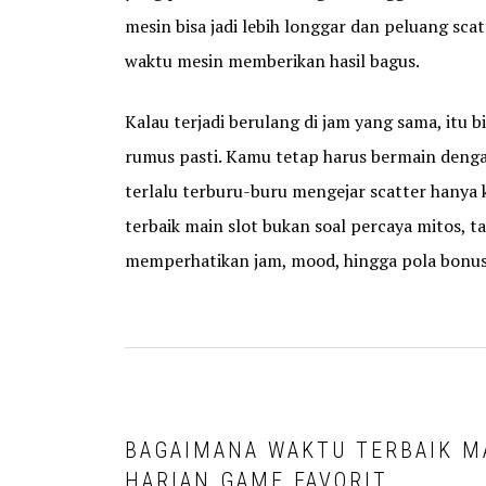
mesin bisa jadi lebih longgar dan peluang sc
waktu mesin memberikan hasil bagus.
Kalau terjadi berulang di jam yang sama, itu bi
rumus pasti. Kamu tetap harus bermain denga
terlalu terburu-buru mengejar scatter hanya
terbaik main slot bukan soal percaya mitos, t
memperhatikan jam, mood, hingga pola bonus
BAGAIMANA WAKTU TERBAIK M
HARIAN GAME FAVORIT