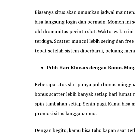
Biasanya situs akan umumkan jadwal maintena
bisa langsung login dan bermain. Momen ini s
oleh komunitas pecinta slot. Waktu-waktu ini 
terduga. Scatter muncul lebih sering dan fre
tepat setelah sistem diperbarui, peluang men
Pilih Hari Khusus dengan Bonus Min
Beberapa situs slot punya pola bonus minggua
bonus scatter lebih banyak setiap hari Jumat 
spin tambahan setiap Senin pagi. Kamu bisa 
promosi situs langgananmu.
Dengan begitu, kamu bisa tahu kapan saat ter