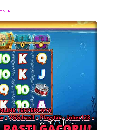
OMMENT