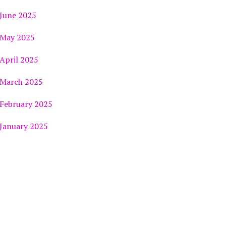
June 2025
May 2025
April 2025
March 2025
February 2025
January 2025