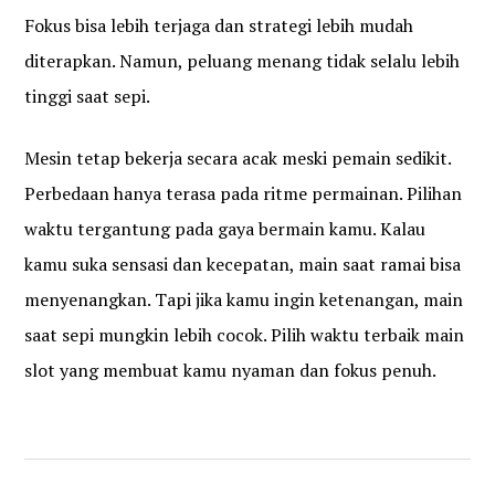
Fokus bisa lebih terjaga dan strategi lebih mudah
diterapkan. Namun, peluang menang tidak selalu lebih
tinggi saat sepi.
Mesin tetap bekerja secara acak meski pemain sedikit.
Perbedaan hanya terasa pada ritme permainan. Pilihan
waktu tergantung pada gaya bermain kamu. Kalau
kamu suka sensasi dan kecepatan, main saat ramai bisa
menyenangkan. Tapi jika kamu ingin ketenangan, main
saat sepi mungkin lebih cocok. Pilih waktu terbaik main
slot yang membuat kamu nyaman dan fokus penuh.