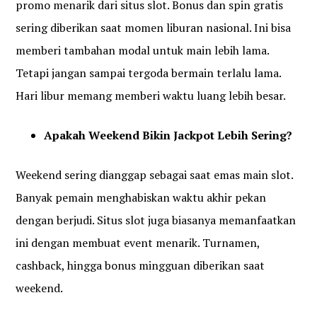
promo menarik dari situs slot. Bonus dan spin gratis
sering diberikan saat momen liburan nasional. Ini bisa
memberi tambahan modal untuk main lebih lama.
Tetapi jangan sampai tergoda bermain terlalu lama.
Hari libur memang memberi waktu luang lebih besar.
Apakah Weekend Bikin Jackpot Lebih Sering?
Weekend sering dianggap sebagai saat emas main slot.
Banyak pemain menghabiskan waktu akhir pekan
dengan berjudi. Situs slot juga biasanya memanfaatkan
ini dengan membuat event menarik. Turnamen,
cashback, hingga bonus mingguan diberikan saat
weekend.