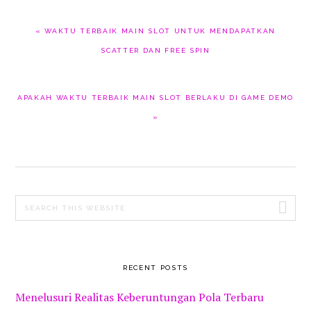
PREVIOUS
« WAKTU TERBAIK MAIN SLOT UNTUK MENDAPATKAN
POST:
SCATTER DAN FREE SPIN
NEXT
APAKAH WAKTU TERBAIK MAIN SLOT BERLAKU DI GAME DEMO
POST:
»
PRIMARY
Search
SIDEBAR
this
website
RECENT POSTS
Menelusuri Realitas Keberuntungan Pola Terbaru